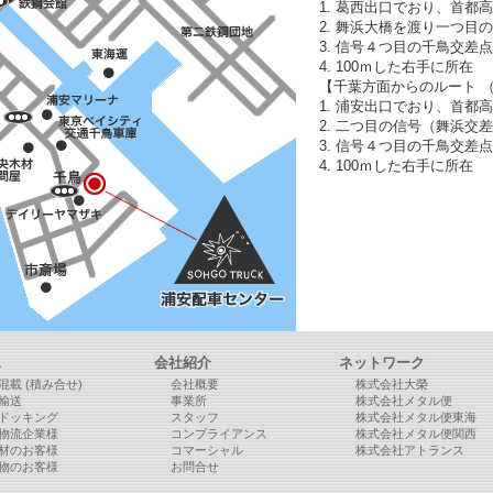
1. 葛西出口でおり、首都
2. 舞浜大橋を渡り一つ目
3. 信号４つ目の千鳥交差点
4. 100ｍした右手に所在
【千葉方面からのルート 
1. 浦安出口でおり、首都
2. 二つ目の信号（舞浜交
3. 信号４つ目の千鳥交差点
4. 100ｍした右手に所在
ス
会社紹介
ネットワーク
混載 (積み合せ)
会社概要
株式会社大榮
輸送
事業所
株式会社メタル便
ドッキング
スタッフ
株式会社メタル便東海
物流企業様
コンプライアンス
株式会社メタル便関西
材のお客様
コマーシャル
株式会社アトランス
物のお客様
お問合せ