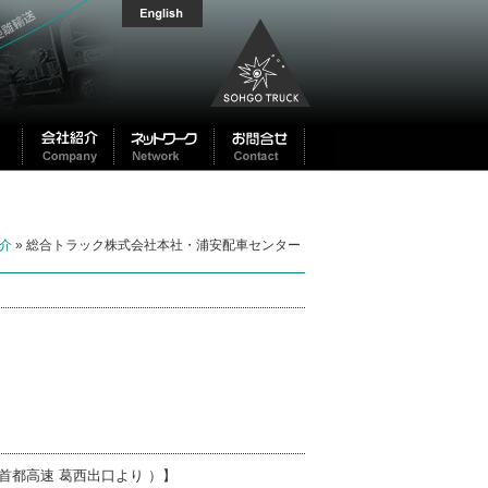
介
» 総合トラック株式会社本社・浦安配車センター
首都高速 葛西出口より ）】