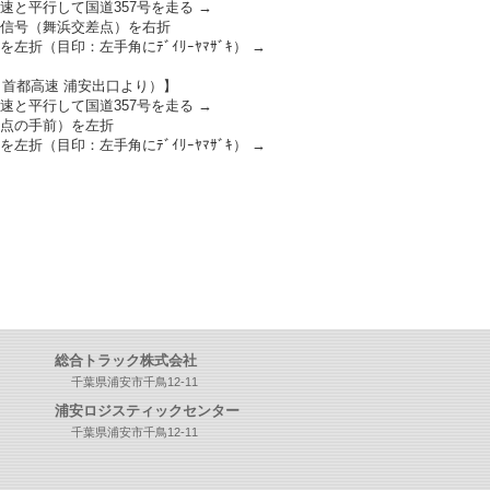
高速と平行して国道357号を走る →
の信号（舞浜交差点）を右折
を左折（目印：左手角にﾃﾞｲﾘｰﾔﾏｻﾞｷ） →
（首都高速 浦安出口より）】
高速と平行して国道357号を走る →
差点の手前）を左折
を左折（目印：左手角にﾃﾞｲﾘｰﾔﾏｻﾞｷ） →
総合トラック株式会社
千葉県浦安市千鳥12-11
浦安ロジスティックセンター
千葉県浦安市千鳥12-11