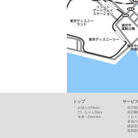
トップ
サービ
お知らせNews
長尺物
だいちゃんDiary
長距離
未来へDirection
クロス
各地の
建築資
貿易貨